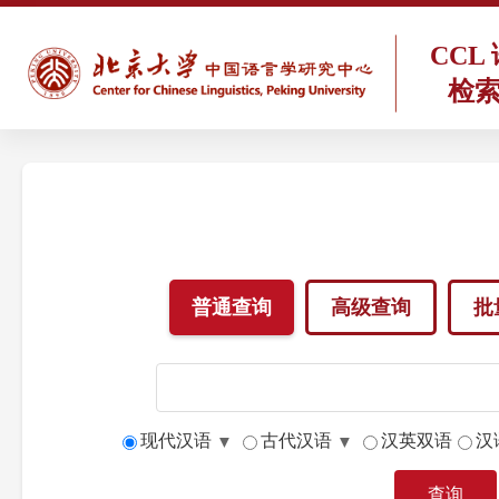
CCL
检
普通查询
高级查询
批
现代汉语
古代汉语
汉英双语
汉
▼
▼
查询